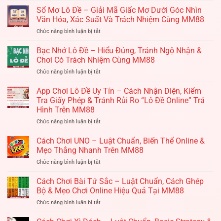
Hiểu
Dò
Vốn
MM88
Nuôi
Sổ Mơ Lô Đề – Giải Mã Giấc Mơ Dưới Góc Nhìn
Dữ
Vé
An
Lô
Liệu,
Văn Hóa, Xác Suất Và Trách Nhiệm Cùng MM88
&
Toàn
–
Quản
Lĩnh
Cùng
ở
Chức năng bình luận bị tắt
Hiểu
Trị
Thưởng
MM88
Sổ
Đúng
Vốn
An
Mơ
Bạc Nhớ Lô Đề – Hiểu Đúng, Tránh Ngộ Nhận &
Xác
&
Toàn
Lô
Suất,
Chơi Có Trách Nhiệm Cùng MM88
Chơi
Cùng
Đề
Quản
Có
MM88
ở
Chức năng bình luận bị tắt
–
Trị
Trách
Bạc
Giải
Vốn
Nhiệm
Nhớ
App Chơi Lô Đề Uy Tín – Cách Nhận Diện, Kiểm
Mã
&
Cùng
Lô
Giấc
Tra Giấy Phép & Tránh Rủi Ro “Lô Đề Online” Trá
Chơi
MM88
Đề
Mơ
Có
Hình Trên MM88
–
Dưới
Trách
ở
Chức năng bình luận bị tắt
Hiểu
Góc
Nhiệm
App
Đúng,
Nhìn
Cùng
Chơi
Tránh
Cách Chơi UNO – Luật Chuẩn, Biến Thể Online &
Văn
MM88
Lô
Ngộ
Hóa,
Mẹo Thắng Nhanh Trên MM88
Đề
Nhận
Xác
ở
Chức năng bình luận bị tắt
Uy
&
Suất
Cách
Tín
Chơi
Và
Chơi
Cách Chơi Bài Tứ Sắc – Luật Chuẩn, Cách Ghép
–
Có
Trách
UNO
Cách
Trách
Bộ & Mẹo Chơi Online Hiệu Quả Tại MM88
Nhiệm
–
Nhận
Nhiệm
Cùng
ở
Chức năng bình luận bị tắt
Luật
Diện,
Cùng
MM88
Cách
Chuẩn,
Kiểm
MM88
Chơi
Biến