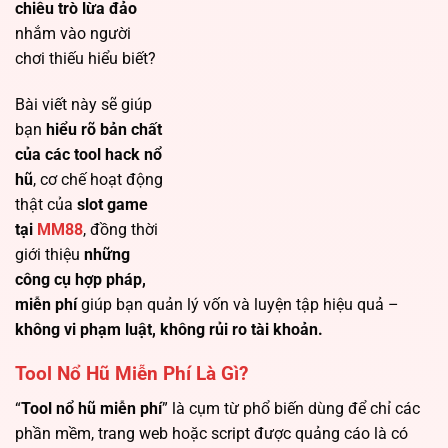
chiêu trò lừa đảo
nhắm vào người
chơi thiếu hiểu biết?
Bài viết này sẽ giúp
bạn
hiểu rõ bản chất
của các tool hack nổ
hũ
, cơ chế hoạt động
thật của
slot game
tại
MM88
, đồng thời
giới thiệu
những
công cụ hợp pháp,
miễn phí
giúp bạn quản lý vốn và luyện tập hiệu quả –
không vi phạm luật, không rủi ro tài khoản.
Tool Nổ Hũ Miễn Phí Là Gì?
“
Tool nổ hũ miễn phí
” là cụm từ phổ biến dùng để chỉ các
phần mềm, trang web hoặc script được quảng cáo là có