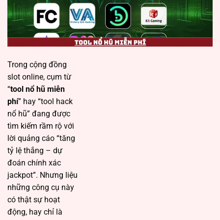
Trong cộng đồng
slot online, cụm từ
“
tool nổ hũ miễn
phí
” hay “tool hack
nổ hũ” đang được
tìm kiếm rầm rộ với
lời quảng cáo “tăng
tỷ lệ thắng – dự
đoán chính xác
jackpot”. Nhưng liệu
những công cụ này
có thật sự hoạt
động, hay chỉ là