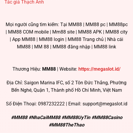
Tác giả Thạch Anh
Mọi người cũng tìm kiếm: Tại MM88 | MM88 pc | MM88pc
| MM88 COM mobile | Mm88 site | MM88 APK | MM88 city
| App MM88 | MM88 login | MM88 Trang chủ | Nhà cái
MM88 | MM 88 | MM88 đăng nhập | MM88 link
Thương Hiệu:
MM88
| Website:
https://megaslot.id/
Địa Chỉ: Saigon Marina IFC, số 2 Tôn Đức Thắng, Phường
Bến Nghé, Quận 1, Thành phố Hồ Chí Minh, Việt Nam
Số Điện Thoại: 0987232222 | Email:
support@megaslot.id
#MM88 #NhaCaiMM88 #MM88UyTin #MM88Casino
#MM88TheThao