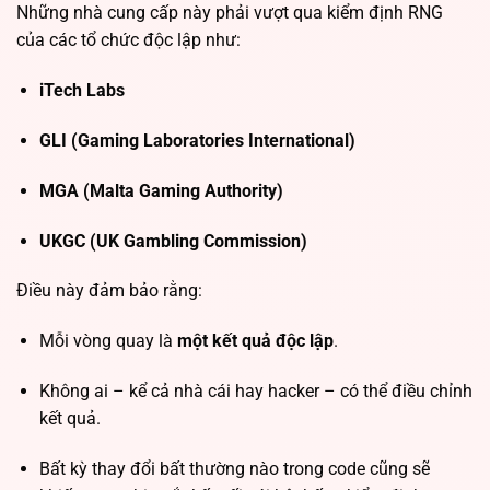
Những nhà cung cấp này phải vượt qua kiểm định RNG
của các tổ chức độc lập như:
iTech Labs
GLI (Gaming Laboratories International)
MGA (Malta Gaming Authority)
UKGC (UK Gambling Commission)
Điều này đảm bảo rằng:
Mỗi vòng quay là
một kết quả độc lập
.
Không ai – kể cả nhà cái hay hacker – có thể điều chỉnh
kết quả.
Bất kỳ thay đổi bất thường nào trong code cũng sẽ