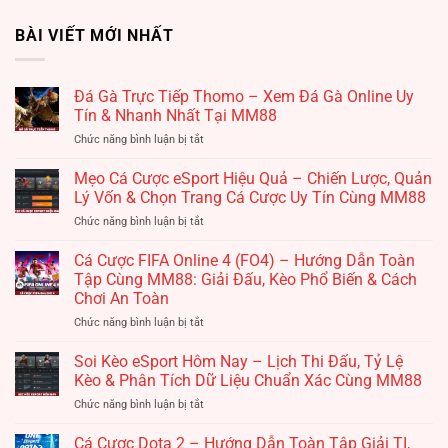
BÀI VIẾT MỚI NHẤT
Đá Gà Trực Tiếp Thomo – Xem Đá Gà Online Uy
Tín & Nhanh Nhất Tại MM88
ở
Chức năng bình luận bị tắt
Đá
Gà
Mẹo Cá Cược eSport Hiệu Quả – Chiến Lược, Quản
Trực
Lý Vốn & Chọn Trang Cá Cược Uy Tín Cùng MM88
Tiếp
ở
Chức năng bình luận bị tắt
Thomo
Mẹo
–
Cá
Cá Cược FIFA Online 4 (FO4) – Hướng Dẫn Toàn
Xem
Cược
Đá
Tập Cùng MM88: Giải Đấu, Kèo Phổ Biến & Cách
eSport
Gà
Chơi An Toàn
Hiệu
Online
ở
Chức năng bình luận bị tắt
Quả
Uy
Cá
–
Tín
Cược
Chiến
Soi Kèo eSport Hôm Nay – Lịch Thi Đấu, Tỷ Lệ
&
FIFA
Lược,
Nhanh
Kèo & Phân Tích Dữ Liệu Chuẩn Xác Cùng MM88
Online
Quản
Nhất
ở
Chức năng bình luận bị tắt
4
Lý
Tại
Soi
(FO4)
Vốn
MM88
Kèo
Cá Cược Dota 2 – Hướng Dẫn Toàn Tập Giải TI,
–
&