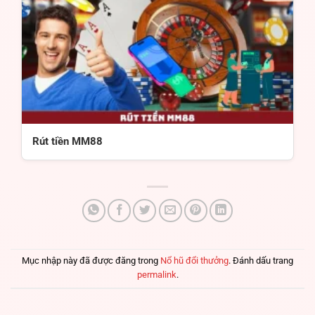
Rút tiền MM88
Mục nhập này đã được đăng trong
Nổ hũ đổi thưởng
. Đánh dấu trang
permalink
.