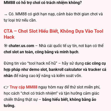
MM88 có hỗ trợ chơi có trách nhiệm không?
→ Có. MM88 có giới hạn nạp, cảnh báo thời gian chơi và
tự loại trừ nếu cần.
CTA – Chơi Slot Hiểu Biết, Không Dựa Vào Tool
Hack
🎯
chater.us.com
– Nhà cái quốc tế uy tín, nơi bạn có thể
chơi slot an toàn, công bằng và minh bạch
.
Đừng tin vào “tool hack nổ hũ” – hãy sử dụng
các công cụ
hợp pháp như demo slot, bankroll calculator và tracker cá
nhân
để nâng cao kỹ năng và kiểm soát vốn.
👉
Truy cập MM88
ngay hôm nay để thử slot miễn phí,
học cách “chơi có trách nhiệm” và tận hưởng cảm giác
chiến thắng thật sự –
bằng hiểu biết, không bằng ảo
tưởng.