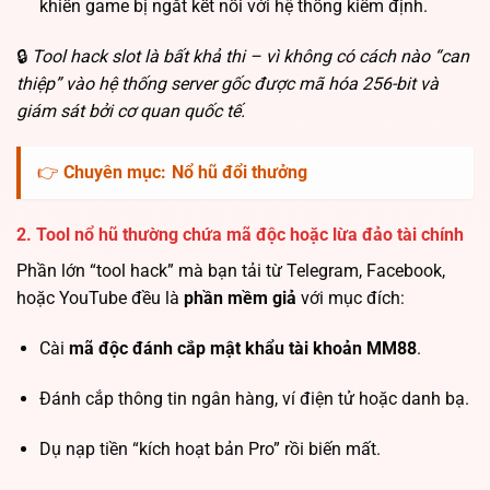
khiến game bị ngắt kết nối với hệ thống kiểm định.
🔒
Tool hack slot là bất khả thi – vì không có cách nào “can
thiệp” vào hệ thống server gốc được mã hóa 256-bit và
giám sát bởi cơ quan quốc tế.
👉
Chuyên mục:
Nổ hũ đổi thưởng
2. Tool nổ hũ thường chứa mã độc hoặc lừa đảo tài chính
Phần lớn “tool hack” mà bạn tải từ Telegram, Facebook,
hoặc YouTube đều là
phần mềm giả
với mục đích:
Cài
mã độc đánh cắp mật khẩu tài khoản MM88
.
Đánh cắp thông tin ngân hàng, ví điện tử hoặc danh bạ.
Dụ nạp tiền “kích hoạt bản Pro” rồi biến mất.