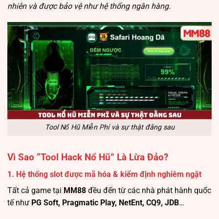
nhiên và được bảo vệ như hệ thống ngân hàng.
Tool Nổ Hũ Miễn Phí và sự thật đằng sau
Vì Sao “Tool Hack Nổ Hũ” Là Lừa Đảo?
1. Hệ thống slot được mã hóa & kiểm định nghiêm ngặt
Tất cả game tại
MM88
đều đến từ các nhà phát hành quốc
tế như
PG Soft, Pragmatic Play, NetEnt, CQ9, JDB
…