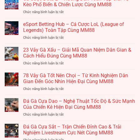
eSport
Hướng
Chọn
Kèo Phổ Biến & Chiến Lược Cùng MM88
Hôm
Dẫn
Trang
ở
Chức năng bình luận bị tắt
Nay
Toàn
Cá
Cá
–
Tập
Cược
Cược
eSport Betting Hub – Cá Cược LoL (League of
Lịch
Cùng
Uy
Dota
Thi
Legends) Toàn Tập Cùng MM88
MM88:
Tín
2
Đấu,
Giải
Cùng
ở
Chức năng bình luận bị tắt
–
Tỷ
Đấu,
MM88
eSport
Hướng
Lệ
Kèo
Betting
23 Vảy Gà Xấu – Giải Mã Quan Niệm Dân Gian &
Dẫn
Kèo
Phổ
Hub
Toàn
Cách Hiểu Đúng Cùng MM88
&
Biến
–
Tập
Phân
&
ở
Chức năng bình luận bị tắt
Cá
Giải
Tích
Cách
23
Cược
TI,
Dữ
Chơi
Vảy
78 Vảy Gà Tốt Nên Chọi – Từ Kinh Nghiệm Dân
LoL
Kèo
Liệu
An
Gà
(League
Gian Đến Góc Nhìn Hiện Đại Cùng MM88
Phổ
Chuẩn
Toàn
Xấu
of
Biến
Xác
ở
Chức năng bình luận bị tắt
–
Legends)
&
Cùng
78
Giải
Toàn
Chiến
MM88
Vảy
Đá Gà Cựa Dao – Nghệ Thuật Tốc Độ & Sức Mạnh
Mã
Tập
Lược
Gà
Quan
Của Chiến Kê Hiện Đại Cùng MM88
Cùng
Cùng
Tốt
Niệm
MM88
MM88
ở
Chức năng bình luận bị tắt
Nên
Dân
Đá
Chọi
Gian
Gà
Đá Gà Cựa Sắt – Trận Chiến Đỉnh Cao & Trải
–
&
Cựa
Từ
Nghiệm Livestream Cực Nét Cùng MM88
Cách
Dao
Kinh
Hiểu
ở