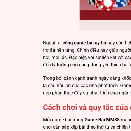
Ngoài ra,
cổng game bài uy tín
này còn tíc
trợ đa nền tảng. Chính điều này giúp người
nơi, mọi lúc. Đặc biệt, với sự liên kết với
đến lý tưởng cho cộng đồng yêu thích bài 
Trong bối cảnh cạnh tranh ngày càng khốc 
là câu hỏi lớn của các nhà phát triển. Ga
góp phần thúc đẩy sự phát triển của ngàn
Cách chơi và quy tắc của
Mỗi game bài trong
Game Bài MM88
mang 
chơi cần sắp xếp bài theo thứ tự và chiến