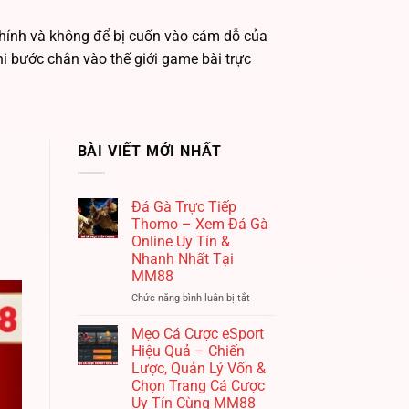
 chính và không để bị cuốn vào cám dỗ của
i bước chân vào thế giới game bài trực
BÀI VIẾT MỚI NHẤT
Đá Gà Trực Tiếp
Thomo – Xem Đá Gà
Online Uy Tín &
Nhanh Nhất Tại
MM88
ở
Chức năng bình luận bị tắt
Đá
Gà
Mẹo Cá Cược eSport
Trực
Hiệu Quả – Chiến
Tiếp
Lược, Quản Lý Vốn &
Thomo
Chọn Trang Cá Cược
–
Uy Tín Cùng MM88
Xem