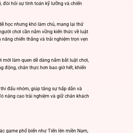
, đòi hỏi sự tính toán kỹ lưỡng và chiến
 dễ học nhưng khó làm chủ, mang lại thử
 người chơi cần nắm vững kiến thức về luật
ả năng chiến thắng và trải nghiệm trọn vẹn
ời mới làm quen dễ dàng nắm bắt luật chơi,
 động, chân thực hơn bao giờ hết, khiến
, thi đấu nhóm, giúp tăng sự hấp dẫn và
 đó nâng cao trải nghiệm và giữ chân khách
 các game phổ biến như Tiến lên miền Nam,