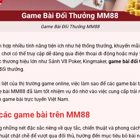
Game Bài Đổi Thưởng MM88
h hợp nhiều tính năng tiện ích như hệ thống thưởng, khuyến mãi
 chơi có thể truy cập dễ dàng qua điện thoại di động hoặc máy 
 các thương hiệu lớn như Sảnh V8 Poker, Kingmaker,
game bài đổi
đổi thưởng.
liệt của thị trường game online, việc làm sao để các game bài 
me bài MM88 đã làm tốt nhiệm vụ đó nhờ vào việc cung cấp trải 
h game bài trực tuyến Việt Nam.
 các game bài trên MM88
những nét đặc sắc riêng về quy tắc, chiến thuật và phong cách 
 thuật chặt chẽ để vượt qua đối thủ, hướng đến mục tiêu bỏ bài