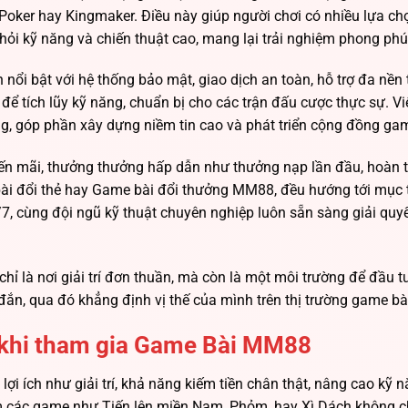
ker hay Kingmaker. Điều này giúp người chơi có nhiều lựa chọn
ỏi kỹ năng và chiến thuật cao, mang lại trải nghiệm phong phú
 nổi bật với hệ thống bảo mật, giao dịch an toàn, hỗ trợ đa nề
để tích lũy kỹ năng, chuẩn bị cho các trận đấu cược thực sự. Việ
g, góp phần xây dựng niềm tin cao và phát triển cộng đồng gam
n mãi, thưởng thưởng hấp dẫn như thưởng nạp lần đầu, hoàn trả
i đổi thẻ hay Game bài đổi thưởng MM88, đều hướng tới mục tiêu
7, cùng đội ngũ kỹ thuật chuyên nghiệp luôn sẵn sàng giải quy
hỉ là nơi giải trí đơn thuần, mà còn là một môi trường để đầu t
ắn, qua đó khẳng định vị thế của mình trên thị trường game bài
ro khi tham gia Game Bài MM88
lợi ích như giải trí, khả năng kiếm tiền chân thật, nâng cao kỹ
hiệm các game như Tiến lên miền Nam, Phỏm, hay Xì Dách không c