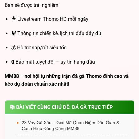
Bạn sẽ được trải nghiệm:
🎥 Livestream Thomo HD mỗi ngày
🐓 Thông tin chiến kê, lịch thi đấu đầy đủ
💰 Hỗ trợ nạp/rút siêu tốc
🔒 Bảo mật tuyệt đối – uy tín hàng đầu
MM88 – nơi hội tụ những trận đá gà Thomo đỉnh cao và
kèo dự đoán chuẩn xác nhất!
📚 BÀI VIẾT CÙNG CHỦ ĐỀ:
ĐÁ GÀ TRỰC TIẾP
23 Vảy Gà Xấu – Giải Mã Quan Niệm Dân Gian &
➤
Cách Hiểu Đúng Cùng MM88