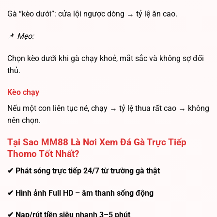
Gà “kèo dưới”: cửa lội ngược dòng → tỷ lệ ăn cao.
📌
Mẹo:
Chọn kèo dưới khi gà chạy khoẻ, mắt sắc và không sợ đối
thủ.
Kèo chạy
Nếu một con liên tục né, chạy → tỷ lệ thua rất cao → không
nên chọn.
Tại Sao MM88 Là Nơi Xem Đá Gà Trực Tiếp
Thomo Tốt Nhất?
✔ Phát sóng trực tiếp 24/7 từ trường gà thật
✔ Hình ảnh Full HD – âm thanh sống động
✔ Nạp/rút tiền siêu nhanh 3–5 phút