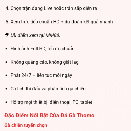
Chọn trận đang Live hoặc trận sắp diễn ra
Xem trực tiếp chuẩn HD + dự đoán kết quả nhanh
🎥
Ưu điểm xem tại MM88:
Hình ảnh Full HD, tốc độ chuẩn
Không quảng cáo, không giật lag
Phát 24/7 – liên tục mỗi ngày
Có lịch thi đấu và phân tích gà chiến
Hỗ trợ mọi thiết bị: điện thoại, PC, tablet
Đặc Điểm Nổi Bật Của Đá Gà Thomo
Gà chiến tuyển chọn