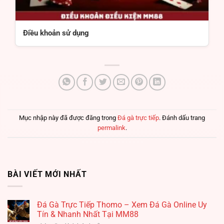
Điều khoản sử dụng
Mục nhập này đã được đăng trong
Đá gà trực tiếp
. Đánh dấu trang
permalink
.
BÀI VIẾT MỚI NHẤT
Đá Gà Trực Tiếp Thomo – Xem Đá Gà Online Uy
Tín & Nhanh Nhất Tại MM88