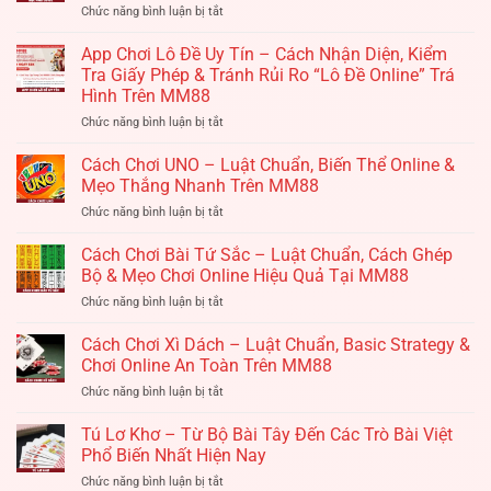
Có
MM88
ở
Chức năng bình luận bị tắt
–
Trị
Trách
Bạc
Giải
Vốn
Nhiệm
Nhớ
App Chơi Lô Đề Uy Tín – Cách Nhận Diện, Kiểm
Mã
&
Cùng
Lô
Giấc
Tra Giấy Phép & Tránh Rủi Ro “Lô Đề Online” Trá
Chơi
MM88
Đề
Mơ
Có
Hình Trên MM88
–
Dưới
Trách
ở
Chức năng bình luận bị tắt
Hiểu
Góc
Nhiệm
App
Đúng,
Nhìn
Cùng
Chơi
Tránh
Cách Chơi UNO – Luật Chuẩn, Biến Thể Online &
Văn
MM88
Lô
Ngộ
Hóa,
Mẹo Thắng Nhanh Trên MM88
Đề
Nhận
Xác
ở
Chức năng bình luận bị tắt
Uy
&
Suất
Cách
Tín
Chơi
Và
Chơi
Cách Chơi Bài Tứ Sắc – Luật Chuẩn, Cách Ghép
–
Có
Trách
UNO
Cách
Trách
Bộ & Mẹo Chơi Online Hiệu Quả Tại MM88
Nhiệm
–
Nhận
Nhiệm
Cùng
ở
Chức năng bình luận bị tắt
Luật
Diện,
Cùng
MM88
Cách
Chuẩn,
Kiểm
MM88
Chơi
Cách Chơi Xì Dách – Luật Chuẩn, Basic Strategy &
Biến
Tra
Bài
Thể
Chơi Online An Toàn Trên MM88
Giấy
Tứ
Online
Phép
ở
Chức năng bình luận bị tắt
Sắc
&
&
Cách
–
Mẹo
Tránh
Chơi
Tú Lơ Khơ – Từ Bộ Bài Tây Đến Các Trò Bài Việt
Luật
Thắng
Rủi
Xì
Chuẩn,
Phổ Biến Nhất Hiện Nay
Nhanh
Ro
Dách
Cách
Trên
“Lô
ở
Chức năng bình luận bị tắt
–
Ghép
MM88