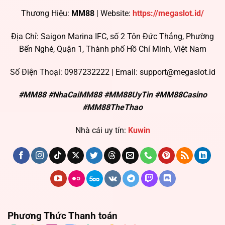
Thương Hiệu:
MM88
| Website:
https://megaslot.id/
Địa Chỉ: Saigon Marina IFC, số 2 Tôn Đức Thắng, Phường
Bến Nghé, Quận 1, Thành phố Hồ Chí Minh, Việt Nam
Số Điện Thoại: 0987232222 | Email:
support@megaslot.id
#MM88 #NhaCaiMM88 #MM88UyTin #MM88Casino
#MM88TheThao
Nhà cái uy tín:
Kuwin
Phương Thức Thanh toán