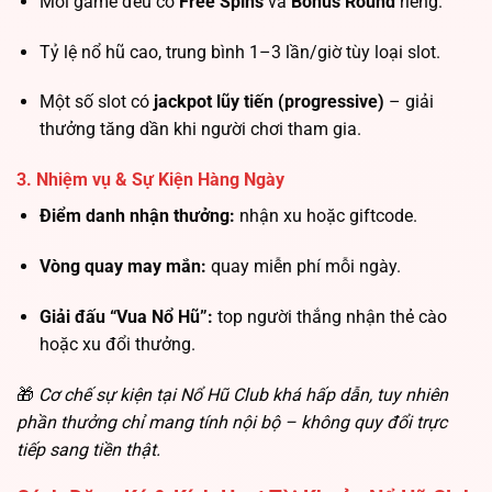
Mỗi game đều có
Free Spins
và
Bonus Round
riêng.
Tỷ lệ nổ hũ cao, trung bình 1–3 lần/giờ tùy loại slot.
Một số slot có
jackpot lũy tiến (progressive)
– giải
thưởng tăng dần khi người chơi tham gia.
3. Nhiệm vụ & Sự Kiện Hàng Ngày
Điểm danh nhận thưởng:
nhận xu hoặc giftcode.
Vòng quay may mắn:
quay miễn phí mỗi ngày.
Giải đấu “Vua Nổ Hũ”:
top người thắng nhận thẻ cào
hoặc xu đổi thưởng.
🎁
Cơ chế sự kiện tại Nổ Hũ Club khá hấp dẫn, tuy nhiên
phần thưởng chỉ mang tính nội bộ – không quy đổi trực
tiếp sang tiền thật.