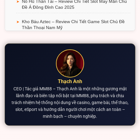
Nổ Hũ Thần Tài – Review Chi Tiết Slot May Mắn Chủ
➤
Đề Á Đông Đỉnh Cao 2025
Kho Báu Aztec – Review Chi Tiết Game Slot Chủ Đề
➤
Thần Thoại Nam Mỹ
Đường Mạt Chược – Review Chi Tiết Slot Kinh Điển
➤
Từ PG Soft
Top 5 Game Quay Hũ Uy Tín 2025 – Slot RTP Cao,
➤
Đồ Họa Đẹp, Trả Thưởng Minh Bạch
Thạch Anh
Cách Chơi Nổ Hũ Hiệu Quả – Hướng Dẫn Chi Tiết Cho
➤
Người Mới Từ A Đến Z
CEO | Tác giả MM88 – Thạch Anh là một những gương mặt
lãnh đạo và biên tập nổi bật tại MM88, phụ trách và chịu
Tool Nổ Hũ Miễn Phí – Sự Thật, Nguy Cơ Và Những
trách nhiệm hệ thống nội dung về casino, game bài, thể thao,
➤
Giải Pháp Hợp Pháp Cho Người Chơi Slot
slot, eSport và hướng dẫn người chơi một cách an toàn –
minh bạch – chuyên nghiệp.
Nổ Hũ Là Gì? Giải Mã Toàn Tập Slot Game Cho
➤
Người Mới Bắt Đầu