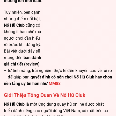
thưởng lớn mỗi tuần
.
Tuy nhiên, bên cạnh
những điểm nổi bật,
Nổ Hũ Club
cũng có
không ít hạn chế mà
người chơi cần hiểu
rõ trước khi đăng ký.
Bài viết dưới đây sẽ
mang đến
bản đánh
giá chi tiết (review)
– từ tính năng, trải nghiệm thực tế đến khuyến cáo về rủi ro
– để giúp bạn
quyết định có nên chơi Nổ Hũ Club hay chọn
nền tảng uy tín hơn như
MM88
.
Giới Thiệu Tổng Quan Về Nổ Hũ Club
Nổ Hũ Club
là một ứng dụng quay hũ online được phát
triển dành riêng cho người dùng Việt Nam, có mặt trên cả