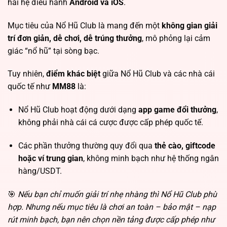
hai hệ điều hành
Android và iOS
.
Mục tiêu của Nổ Hũ Club là mang đến một
không gian giải
trí đơn giản, dễ chơi, dễ trúng thưởng
, mô phỏng lại cảm
giác “nổ hũ” tại sòng bạc.
Tuy nhiên,
điểm khác biệt
giữa Nổ Hũ Club và các nhà cái
quốc tế như
MM88
là:
Nổ Hũ Club hoạt động dưới dạng
app game đổi thưởng
,
không phải nhà cái cá cược được cấp phép quốc tế.
Các phần thưởng thường quy đổi qua
thẻ cào, giftcode
hoặc ví trung gian
, không minh bạch như hệ thống ngân
hàng/USDT.
🎯
Nếu bạn chỉ muốn giải trí nhẹ nhàng thì Nổ Hũ Club phù
hợp. Nhưng nếu mục tiêu là chơi an toàn – bảo mật – nạp
rút minh bạch, bạn nên chọn nền tảng được cấp phép như