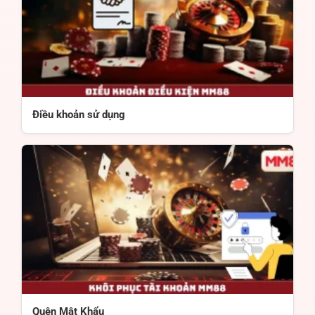
Điều khoản sử dụng
Quên Mật Khẩu