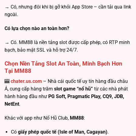
→ Có, nhưng đôi khi bị gỡ khỏi App Store – cần tải qua link
ngoài.
Có lựa chọn nào an toàn hơn?
→ Có. MM88 là nền tảng slot được cấp phép, có RTP minh
bạch, bảo mật SSL và hỗ trợ 24/7.
Chọn Nền Tảng Slot An Toàn, Minh Bạch Hơn
Tại MM88
🎰
chater.us.com
– Nhà cái quốc tế uy tín hàng đầu châu
Á, cung cấp hàng trăm
slot game “nổ hũ”
từ các nhà phát
hành hàng đầu như
PG Soft, Pragmatic Play, CQ9, JDB,
NetEnt
.
Khác với app như Nổ Hũ Club,
MM88
:
Có
giấy phép quốc tế (Isle of Man, Cagayan)
.